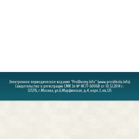
Электронное периодическое издание "ProШколу.Info" (
www.proshkolu.info
)
Свидетельство о регистрации СМИ Эл № ФС77-60068 от 10.12.2014 г.
127276, г.Москва, ул.Б.Марфинская, д.4, корп.3, кв.125