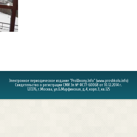
Электронное периодическое издание "ProШколу.Info" (
www.proshkolu.info
)
Свидетельство о регистрации СМИ Эл № ФС77-60068 от 10.12.2014 г.
127276, г.Москва, ул.Б.Марфинская, д.4, корп.3, кв.125