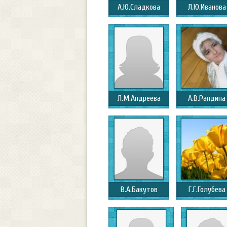
А.Ю.Сладкова
Л.Ю.Иванова
Л.М.Андреева
А.В.Рандина
В.А.Бакутов
Г.Г.Голубева