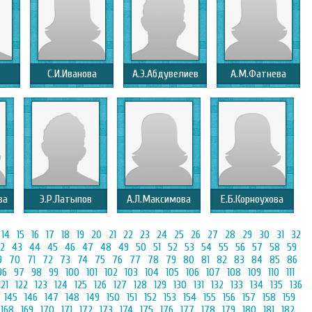
С.И.Иванова
А.Э.Абдувелиев
А.М.Фатнева
ва
Э.Р.Латыпов
А.Л.Максимова
Е.Б.Корноухова
14
15
16
17
18
19
20
21
22
23
24
25
26
27
28
29
30
31
32
2
43
44
45
46
47
48
49
50
51
52
53
54
55
56
57
58
59
9
70
71
72
73
74
75
76
77
78
79
80
81
82
83
84
85
86
96
97
98
99
100
101
102
103
104
105
106
107
108
109
110
111
121
122
123
124
125
126
127
128
129
130
131
132
133
134
135
136
145
146
147
148
149
150
151
152
153
154
155
156
157
158
159
168
169
170
171
172
173
174
175
176
177
178
179
180
181
182