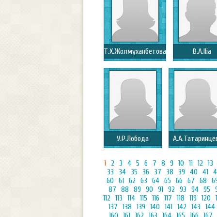
Т.Х.Жолмуханбетова
B.А.Ilia
У.Р.Лобода
А.А.Татаринце
1
2
3
4
5
6
7
8
9
10
11
12
13
33
34
35
36
37
38
39
40
41
4
60
61
62
63
64
65
66
67
68
6
87
88
89
90
91
92
93
94
95
112
113
114
115
116
117
118
119
120
137
138
139
140
141
142
143
144
160
161
162
163
164
165
166
167