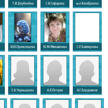
Т.И.Дербенёва
С.В.Гафарова
w.e.Komiljonova
И.Ю.Пряженцева
Ю.М.Михайлова
С.Р.Баймулова
Е.В.Чернышева
А.Л.Петров
А.Г.Бердников