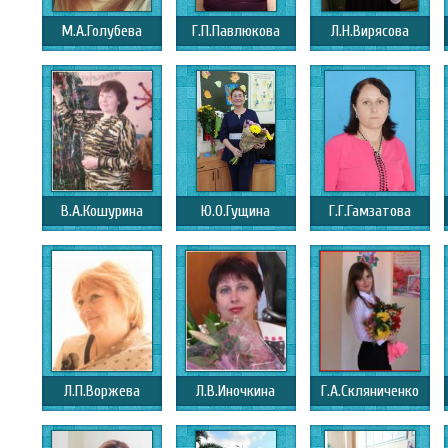
М.А.Голубева
Г.П.Павлюкова
Л.Н.Вирясова
В.А.Кошурина
Ю.О.Гущина
Г.Г.Гамзатова
Л.П.Воржева
Л.В.Иночкина
Г.А.Скляниченко