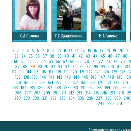
С.А.Орлова
Г.С.Крашенинин
И.А.Ганина
1
2
3
4
5
6
7
8
9
10
11
12
13
14
15
16
17
18
19
20
21
33
34
35
36
37
38
39
40
41
42
43
44
45
46
47
48
60
61
62
63
64
65
66
67
68
69
70
71
72
73
74
75
7
87
88
89
90
91
92
93
94
95
96
97
98
99
100
101
102
112
113
114
115
116
117
118
119
120
121
122
123
124
125
126
1
137
138
139
140
141
142
143
144
145
146
147
148
149
150
160
161
162
163
164
165
166
167
168
169
170
171
172
173
183
184
185
186
187
188
189
190
191
192
193
194
195
196
206
207
208
209
210
211
212
213
214
215
216
217
218
21
228
229
230
231
232
233
234
235
236
237
238
239
240
249
250
251
Электронное периодическое