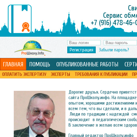
Регистрация
Забыли пароль?
ГЛАВНАЯ
ПОМОЩЬ
ОПУБЛИКОВАННЫЕ РАБОТЫ
СЕРТ
ОПЛАТИТЬ ЭКСПЕРТИЗУ
ЭКСПЕРТЫ
ТРЕБОВАНИЯ К ПУБЛИКАЦИИ
ПР
Дорогие друзья. Сердечно приветст
сайта ПроШколу.инфо. На площадк
опытом, хорошими достижениями 
всем тем, что вы сделали, и в да
Люди по традиции с надеждой смот
происходит в педагогическим соо
В заключение я желаю всем здоров
Главный редактор ПроШколу.инфо