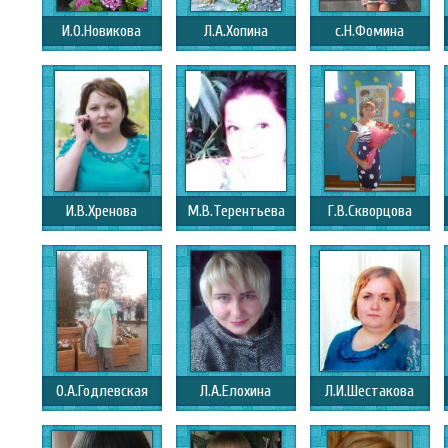
И.О.Новикова
Л.А.Хопина
с.Н.Фомина
И.В.Хренова
М.В.Терентьева
Г.В.Скворцова
О.А.Годлевская
Л.А.Елохина
Л.И.Шестакова