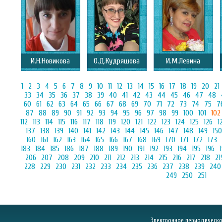
И.Н.Новикова
О.Д.Кудряшова
И.М.Левина
1
2
3
4
5
6
7
8
9
10
11
12
13
14
15
16
17
18
19
20
21
33
34
35
36
37
38
39
40
41
42
43
44
45
46
47
48
60
61
62
63
64
65
66
67
68
69
70
71
72
73
74
75
7
87
88
89
90
91
92
93
94
95
96
97
98
99
100
101
102
112
113
114
115
116
117
118
119
120
121
122
123
124
125
126
1
137
138
139
140
141
142
143
144
145
146
147
148
149
150
160
161
162
163
164
165
166
167
168
169
170
171
172
173
183
184
185
186
187
188
189
190
191
192
193
194
195
196
206
207
208
209
210
211
212
213
214
215
216
217
218
21
228
229
230
231
232
233
234
235
236
237
238
239
240
249
250
251
Электронное периодическое