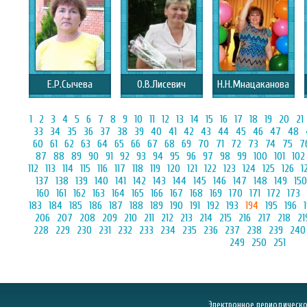
E.Р.Сычева
О.В.Лисевич
Н.Н.Мнацаканова
1
2
3
4
5
6
7
8
9
10
11
12
13
14
15
16
17
18
19
20
21
33
34
35
36
37
38
39
40
41
42
43
44
45
46
47
48
60
61
62
63
64
65
66
67
68
69
70
71
72
73
74
75
7
87
88
89
90
91
92
93
94
95
96
97
98
99
100
101
102
112
113
114
115
116
117
118
119
120
121
122
123
124
125
126
1
137
138
139
140
141
142
143
144
145
146
147
148
149
150
160
161
162
163
164
165
166
167
168
169
170
171
172
173
183
184
185
186
187
188
189
190
191
192
193
194
195
196
206
207
208
209
210
211
212
213
214
215
216
217
218
21
228
229
230
231
232
233
234
235
236
237
238
239
240
249
250
251
Электронное периодическое