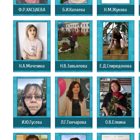
Ф.Р.ХАСЦАЕВА
Б.И.Калаева
Н.М.Жукова
Н.А.Мачехина
Н.В.Завьялова
Е.Д.Спиридонова
И.Ю.Гусева
Л.Г.Гончарова
О.В.Елкина