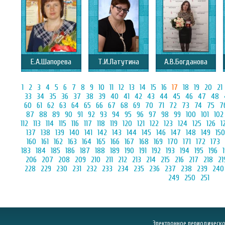
Е.А.Шапорева
Т.И.Латутина
А.В.Богданова
1
2
3
4
5
6
7
8
9
10
11
12
13
14
15
16
17
18
19
20
21
33
34
35
36
37
38
39
40
41
42
43
44
45
46
47
48
60
61
62
63
64
65
66
67
68
69
70
71
72
73
74
75
7
87
88
89
90
91
92
93
94
95
96
97
98
99
100
101
102
112
113
114
115
116
117
118
119
120
121
122
123
124
125
126
1
137
138
139
140
141
142
143
144
145
146
147
148
149
150
160
161
162
163
164
165
166
167
168
169
170
171
172
173
183
184
185
186
187
188
189
190
191
192
193
194
195
196
206
207
208
209
210
211
212
213
214
215
216
217
218
21
228
229
230
231
232
233
234
235
236
237
238
239
240
249
250
251
Электронное периодическое