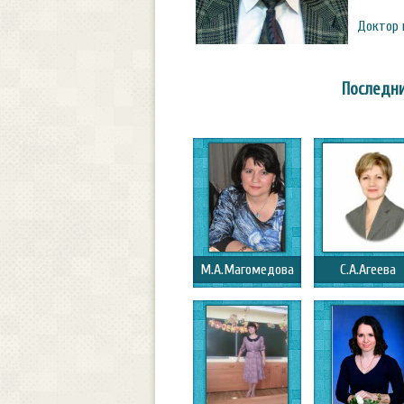
Доктор 
Последни
М.А.Магомедова
С.А.Агеева