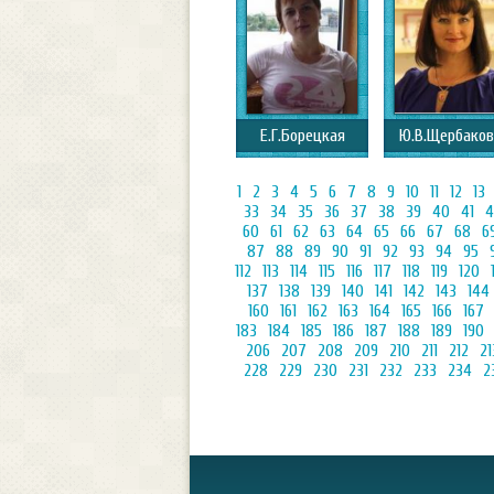
Е.Г.Борецкая
Ю.В.Щербаков
1
2
3
4
5
6
7
8
9
10
11
12
13
33
34
35
36
37
38
39
40
41
4
60
61
62
63
64
65
66
67
68
6
87
88
89
90
91
92
93
94
95
112
113
114
115
116
117
118
119
120
137
138
139
140
141
142
143
144
160
161
162
163
164
165
166
167
183
184
185
186
187
188
189
190
206
207
208
209
210
211
212
21
228
229
230
231
232
233
234
2