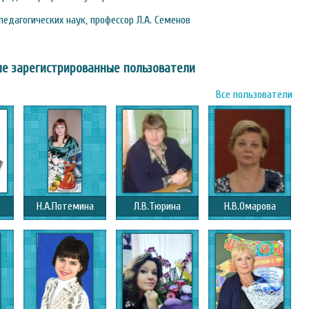
педагогических наук, профессор Л.А. Семенов
е зарегистрированные пользователи
Все пользователи
Н.А.Потемина
Л.В.Тюрина
Н.В.Омарова