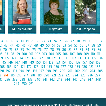
а
М.В.Чебыкина
Г.Н.Бутенко
И.И.Лазарева
14
15
16
17
18
19
20
21
22
23
24
25
26
27
28
29
30
31
32
2
43
44
45
46
47
48
49
50
51
52
53
54
55
56
57
58
59
9
70
71
72
73
74
75
76
77
78
79
80
81
82
83
84
85
86
96
97
98
99
100
101
102
103
104
105
106
107
108
109
110
111
121
122
123
124
125
126
127
128
129
130
131
132
133
134
135
136
145
146
147
148
149
150
151
152
153
154
155
156
157
158
159
168
169
170
171
172
173
174
175
176
177
178
179
180
181
182
191
192
193
194
195
196
197
198
199
200
201
202
203
204
205
3
214
215
216
217
218
219
220
221
222
223
224
225
226
227
35
236
237
238
239
240
241
242
243
244
245
246
247
248
249
250
251
Электронное периодическое издание "ProШколу.Info" (
www.proshkolu.info
)