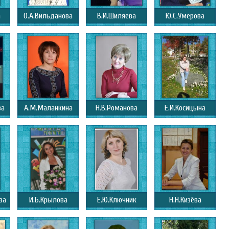
а
О.А.Вильданова
В.И.Шиляева
Ю.С.Умерова
ва
А.М.Маланкина
Н.В.Романова
Е.И.Косицына
ва
И.Б.Крылова
Е.Ю.Ключник
Н.Н.Кизёва