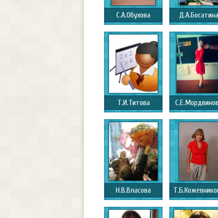
С.А.Обухова
Д.А.Босатин
Т.И.Титова
С.Е.Мордвино
Н.В.Власова
Т.Б.Кожевнико