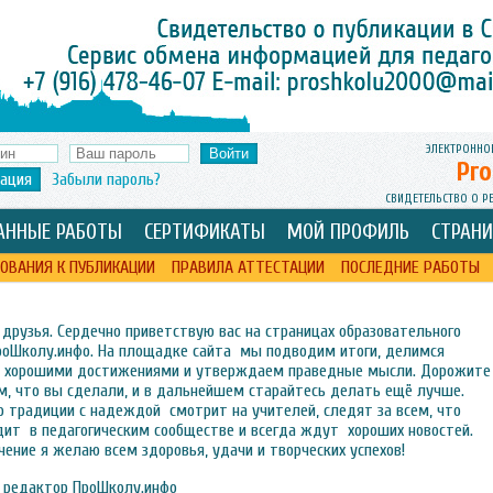
ЭЛЕКТРОННО
Pro
рация
Забыли пароль?
СВИДЕТЕЛЬСТВО О Р
АННЫЕ РАБОТЫ
СЕРТИФИКАТЫ
МОЙ ПРОФИЛЬ
СТРАН
ОВАНИЯ К ПУБЛИКАЦИИ
ПРАВИЛА АТТЕСТАЦИИ
ПОСЛЕДНИЕ РАБОТЫ
 друзья. Сердечно приветствую вас на страницах образовательного
роШколу.инфо. На площадке сайта мы подводим итоги, делимся
 хорошими достижениями и утверждаем праведные мысли. Дорожите
м, что вы сделали, и в дальнейшем старайтесь делать ещё лучше.
 традиции с надеждой смотрит на учителей, следят за всем, что
дит в педагогическим сообществе и всегда ждут хороших новостей.
чение я желаю всем здоровья, удачи и творческих успехов!
 редактор ПроШколу.инфо